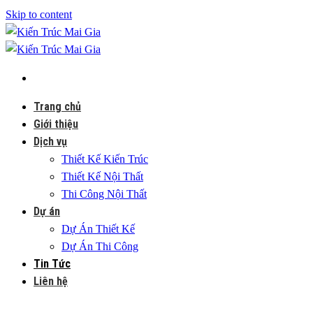
Skip to content
Trang chủ
Giới thiệu
Dịch vụ
Thiết Kế Kiến Trúc
Thiết Kế Nội Thất
Thi Công Nội Thất
Dự án
Dự Án Thiết Kế
Dự Án Thi Công
Tin Tức
Liên hệ