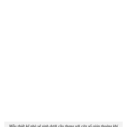
Mẫu thiết kế nhà vệ sinh dưới cầu thang với cửa sổ giúp thoáng khí