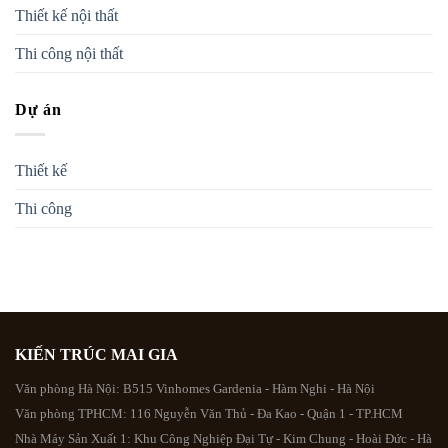
Thiết kế nội thất
Thi công nội thất
Dự án
Thiết kế
Thi công
KIẾN TRÚC MAI GIA
Văn phòng Hà Nội: B515 Vinhomes Gardenia - Hàm Nghi - Hà Nội
Văn phòng TPHCM: 116 Nguyễn Văn Thủ - Đa Kao - Quận 1 - TP.HCM
Nhà Máy Sản Xuất 1: Khu Công Nghiệp Đại Tự - Kim Chung - Hoài Đức - Hà