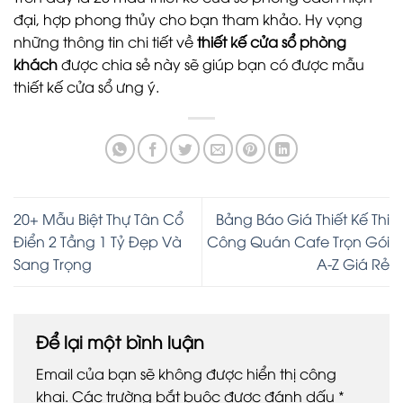
đại, hợp phong thủy cho bạn tham khảo. Hy vọng
những thông tin chi tiết về
thiết kế cửa sổ phòng
khách
được chia sẻ này sẽ giúp bạn có được mẫu
thiết kế cửa sổ ưng ý.
20+ Mẫu Biệt Thự Tân Cổ
Bảng Báo Giá Thiết Kế Thi
Điển 2 Tầng 1 Tỷ Đẹp Và
Công Quán Cafe Trọn Gói
Sang Trọng
A-Z Giá Rẻ
Để lại một bình luận
Email của bạn sẽ không được hiển thị công
khai.
Các trường bắt buộc được đánh dấu
*