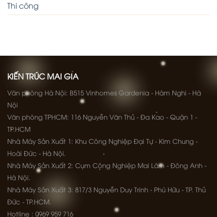
Thi công
KIẾN TRÚC MAI GIA
Văn phòng Hà Nội: B515 Vinhomes Gardenia - Hàm Nghi - Hà
Nội
Văn phòng TPHCM: 116 Nguyễn Văn Thủ - Đa Kao - Quận 1 -
TP.HCM
Nhà Máy Sản Xuất 1: Khu Công Nghiệp Đại Tự - Kim Chung -
Hoài Đức - Hà Nội.
Nhà Máy Sản Xuất 2: Cụm Công Nghiệp Mai Lâm - Đông Anh -
Hà Nội.
Nhà Máy Sản Xuất 3: 817/3 Nguyễn Duy Trinh - Phú Hữu - TP. Thủ
Đức - TP.HCM.
Hotline : 0969 959 716