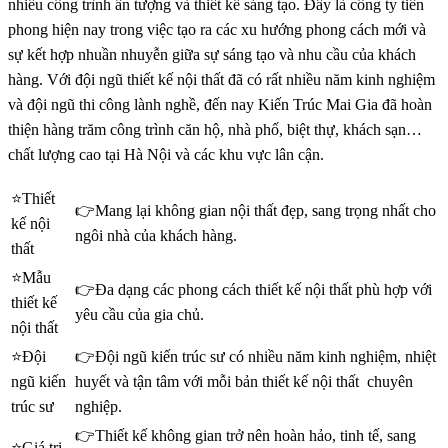
nhiều công trình ấn tượng và thiết kế sáng tạo. Đây là công ty tiên
phong hiện nay trong việc tạo ra các xu hướng phong cách mới và
sự kết hợp nhuần nhuyễn giữa sự sáng tạo và nhu cầu của khách
hàng. Với đội ngũ thiết kế nội thất đã có rất nhiều năm kinh nghiệm
và đội ngũ thi công lành nghề, đến nay Kiến Trúc Mai Gia đã hoàn
thiện hàng trăm công trình căn hộ, nhà phố, biệt thự, khách sạn…
chất lượng cao tại Hà Nội và các khu vực lân cận.
⭐Thiết
👉Mang lại không gian nội thất đẹp, sang trọng nhất cho
kế nội
ngôi nhà của khách hàng.
thất
⭐Mẫu
👉Đa dạng các phong cách thiết kế nội thất phù hợp với
thiết kế
yêu cầu của gia chủ.
nội thất
⭐Đội
👉Đội ngũ kiến trúc sư có nhiều năm kinh nghiệm, nhiệt
ngũ kiến
huyết và tận tâm với mỗi bản thiết kế nội thất chuyên
trúc sư
nghiệp.
👉Thiết kế không gian trở nên hoàn hảo, tinh tế, sang
⭐Giá trị