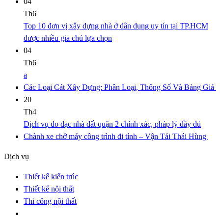
04
Th6
Top 10 đơn vị xây dựng nhà ở dân dụng uy tín tại TP.HCM
được nhiều gia chủ lựa chọn
04
Th6
a
Các Loại Cát Xây Dựng: Phân Loại, Thông Số Và Bảng Giá
20
Th4
Dịch vụ đo đạc nhà đất quận 2 chính xác, pháp lý đầy đủ
Chành xe chở máy công trình đi tỉnh – Vận Tải Thái Hùng
Dịch vụ
Thiết kế kiến trúc
Thiết kế nội thất
Thi công nội thất