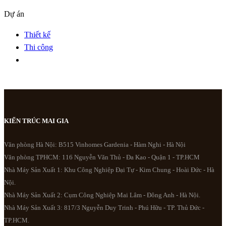
Dự án
Thiết kế
Thi công
KIẾN TRÚC MAI GIA
Văn phòng Hà Nội: B515 Vinhomes Gardenia - Hàm Nghi - Hà Nội
Văn phòng TPHCM: 116 Nguyễn Văn Thủ - Đa Kao - Quận 1 - TP.HCM
Nhà Máy Sản Xuất 1: Khu Công Nghiệp Đại Tự - Kim Chung - Hoài Đức - Hà
Nội.
Nhà Máy Sản Xuất 2: Cụm Công Nghiệp Mai Lâm - Đông Anh - Hà Nội.
Nhà Máy Sản Xuất 3: 817/3 Nguyễn Duy Trinh - Phú Hữu - TP. Thủ Đức -
TP.HCM.