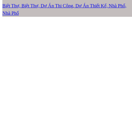
Biệt Thự, Biệt Thự, Dự Án Thi Công, Dự Án Thiết Kế, Nhà Phố,
Nhà Phố