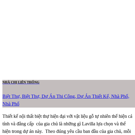
NHÀ CHỊ LIÊN THỐNG
Biệt Thự, Biệt Thự, Dự Án Thi Công, Dự Án Thiết Kế, Nhà Phố,
Nhà Phố
Thiết kế nội thất biệt thự hiện đại với vật liệu gỗ tự nhiên thể hiện cá
tính và đẳng cấp của gia chủ là những gì Lavilla lựa chọn và thể
hiện trong dự án này. Theo đúng yêu cầu ban đầu của gia chủ, mỗi