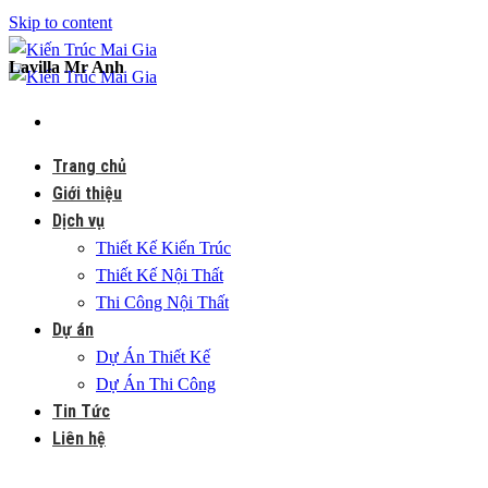
Skip to content
Lavilla Mr Anh
Trang chủ
Giới thiệu
Dịch vụ
Thiết Kế Kiến Trúc
Thiết Kế Nội Thất
Thi Công Nội Thất
Dự án
Dự Án Thiết Kế
Dự Án Thi Công
Tin Tức
Liên hệ